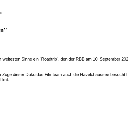
au
en"
t im weitesten Sinne ein "Roadtrip", den der RBB am 10. September 20
im Zuge dieser Doku das Filmteam auch die Havelchaussee besucht hat
ilmt.