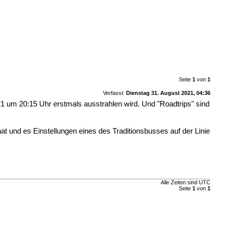
Seite
1
von
1
Verfasst:
Dienstag 31. August 2021, 04:36
21 um 20:15 Uhr erstmals ausstrahlen wird. Und "Roadtrips" sind
 und es Einstellungen eines des Traditionsbusses auf der Linie
Alle Zeiten sind
UTC
Seite
1
von
1