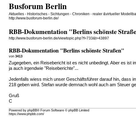
Busforum Berlin
Aktuelles - Historisches - Sichtungen - Chroniken - realer &virtueller Modellb
http://www.busforum-berlin.de/
RBB-Dokumentation "Berlins schönste Straß
http://www.busforum-berlin.de/viewtopic.php?f=733&t=43897
RBB-Dokumentation "Berlins schönste Straßen"
von
3413
Zugegeben, ein Reisebericht ist es nicht unbedingt. Aber es is
ja auch irgendwie "Reiseberichte"...
Jedenfalls wiess mich unser Geschäftsführer darauf hin, dass 
218 geben wird. Stefan wurde demnach wohl auch am Steuer gef
Gruß
C
Powered by phpBB® Forum Software © phpBB Limited
https://www.phpbb.com/