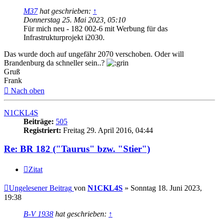
M37
hat geschrieben:
↑
Donnerstag 25. Mai 2023, 05:10
Für mich neu - 182 002-6 mit Werbung für das
Infrastrukturprojekt i2030.
Das wurde doch auf ungefähr 2070 verschoben. Oder will
Brandenburg da schneller sein..?
Gruß
Frank
Nach oben
N1CKL4S
Beiträge:
505
Registriert:
Freitag 29. April 2016, 04:44
Re: BR 182 ("Taurus" bzw. "Stier")
Zitat
Ungelesener Beitrag
von
N1CKL4S
»
Sonntag 18. Juni 2023,
19:38
B-V 1938
hat geschrieben:
↑