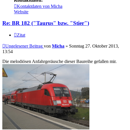
Kontaktdaten:
Kontaktdaten von Micha
Website
Re: BR 182 ("Taurus" bzw. "Stier")
Zitat
Ungelesener Beitrag
von
Micha
»
Sonntag 27. Oktober 2013,
13:54
Die melodiösen Anfahrgeräusche dieser Baureihe gefallen mir.