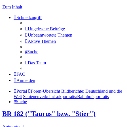
Zum Inhalt
Schnellzugriff
Ungelesene Beiträge
Unbeantwortete Themen
Aktive Themen
Suche
Das Team
FAQ
Anmelden
Portal
Foren-Übersicht
Bildberichte: Deutschland und die
Welt
Schienenverkehr/Lokportraits/Bahnhofsportraits
Suche
BR 182 ("Taurus" bzw. "Stier")
Antworten