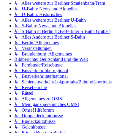
↳ Alles weitere zur Berliner Straßenbahn/Tram
↳ U-Bahn: News und Aktuelles
↳ U-Bahn: Historisches
↳ Alles weitere zur Berliner U-Bahn
↳ S-Bahn: News und Aktuelles
↳ S-Bahn in Berlin (DB/Berliner S-Bahn GmbH)
↳ Alles Andere zur Berliner S-Bahn
↳ Berlin: Allgemeines
↳ Veranstaltungen
↳ Brandenburg: Allgemeines
Bildberichte: Deutschland und die Welt
↳ Fernbusse/Reisebusse
↳ Busverkehr überregional
↳ Busverkehr international
↳ Schienenverkehr/Lokportraits/Bahnhofsportraits
↳ Reiseberichte
↳ Rätsel
↳ Allgemeines zu OMSI
↳ Mein ganz persönliches OMSI
↳ Omsi Hilfeforum
↳ Doppeldeckautobusse
↳ Eindeckautobusse
↳ Gelenkbusse
↳ Private Busse in Berlin