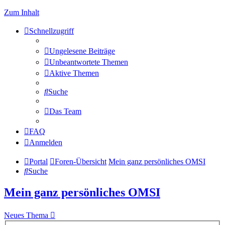
Zum Inhalt
Schnellzugriff
Ungelesene Beiträge
Unbeantwortete Themen
Aktive Themen
Suche
Das Team
FAQ
Anmelden
Portal
Foren-Übersicht
Mein ganz persönliches OMSI
Suche
Mein ganz persönliches OMSI
Neues Thema