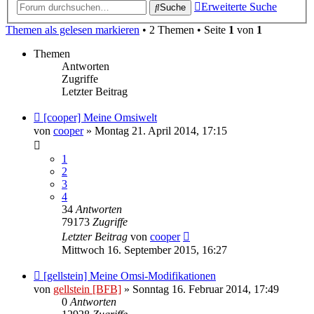
Erweiterte Suche
Suche
Themen als gelesen markieren
• 2 Themen • Seite
1
von
1
Themen
Antworten
Zugriffe
Letzter Beitrag
[cooper] Meine Omsiwelt
von
cooper
» Montag 21. April 2014, 17:15
1
2
3
4
34
Antworten
79173
Zugriffe
Letzter Beitrag
von
cooper
Mittwoch 16. September 2015, 16:27
[gellstein] Meine Omsi-Modifikationen
von
gellstein [BFB]
» Sonntag 16. Februar 2014, 17:49
0
Antworten