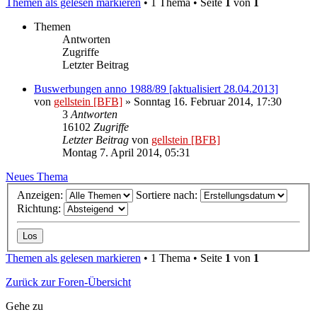
Themen als gelesen markieren
• 1 Thema • Seite
1
von
1
Themen
Antworten
Zugriffe
Letzter Beitrag
Buswerbungen anno 1988/89 [aktualisiert 28.04.2013]
von
gellstein [BFB]
» Sonntag 16. Februar 2014, 17:30
3
Antworten
16102
Zugriffe
Letzter Beitrag
von
gellstein [BFB]
Montag 7. April 2014, 05:31
Neues Thema
Anzeigen:
Sortiere nach:
Richtung:
Themen als gelesen markieren
• 1 Thema • Seite
1
von
1
Zurück zur Foren-Übersicht
Gehe zu