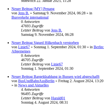
Mittwoch 22. Januar 2025, 11:28
Neuer Beitrag
[MY] Penang
von
Jens B.
» Samstag 9. November 2024, 06:28 » in
Busverkehr international
0
Antworten
47693
Zugriffe
Letzter Beitrag
von
Jens B.
Samstag 9. November 2024, 06:28
Neuer Beitrag
Sigurd Hilkenbach verstorben
von
Linie67
» Sonntag 1. September 2024, 01:30 » in
Berlin:
Allgemeines
0
Antworten
46705
Zugriffe
Letzter Beitrag
von
Linie67
Sonntag 1. September 2024, 01:30
Neuer Beitrag
Bargeldzahlung in Bussen wird abgeschafft
von
BusUndBahnAusBerlin
» Freitag 2. August 2024, 13:20
» in
News und Aktuelles
4
Antworten
96495
Zugriffe
Letzter Beitrag
von
Harald01
Sonntag 4. August 2024, 08:31