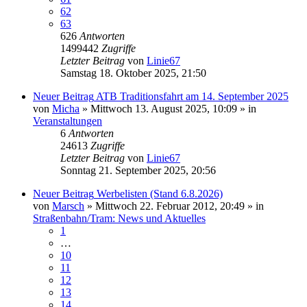
62
63
626
Antworten
1499442
Zugriffe
Letzter Beitrag
von
Linie67
Samstag 18. Oktober 2025, 21:50
Neuer Beitrag
ATB Traditionsfahrt am 14. September 2025
von
Micha
» Mittwoch 13. August 2025, 10:09 » in
Veranstaltungen
6
Antworten
24613
Zugriffe
Letzter Beitrag
von
Linie67
Sonntag 21. September 2025, 20:56
Neuer Beitrag
Werbelisten (Stand 6.8.2026)
von
Marsch
» Mittwoch 22. Februar 2012, 20:49 » in
Straßenbahn/Tram: News und Aktuelles
1
…
10
11
12
13
14