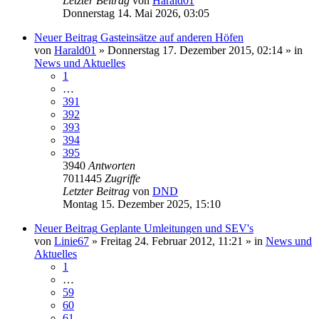
Letzter Beitrag
von
Harald01
Donnerstag 14. Mai 2026, 03:05
Neuer Beitrag
Gasteinsätze auf anderen Höfen
von
Harald01
» Donnerstag 17. Dezember 2015, 02:14 » in
News und Aktuelles
1
…
391
392
393
394
395
3940
Antworten
7011445
Zugriffe
Letzter Beitrag
von
DND
Montag 15. Dezember 2025, 15:10
Neuer Beitrag
Geplante Umleitungen und SEV's
von
Linie67
» Freitag 24. Februar 2012, 11:21 » in
News und
Aktuelles
1
…
59
60
61