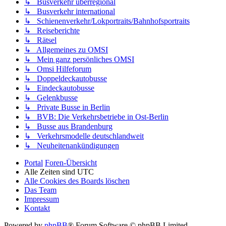
↳ Busverkehr überregional
↳ Busverkehr international
↳ Schienenverkehr/Lokportraits/Bahnhofsportraits
↳ Reiseberichte
↳ Rätsel
↳ Allgemeines zu OMSI
↳ Mein ganz persönliches OMSI
↳ Omsi Hilfeforum
↳ Doppeldeckautobusse
↳ Eindeckautobusse
↳ Gelenkbusse
↳ Private Busse in Berlin
↳ BVB: Die Verkehrsbetriebe in Ost-Berlin
↳ Busse aus Brandenburg
↳ Verkehrsmodelle deutschlandweit
↳ Neuheitenankündigungen
Portal
Foren-Übersicht
Alle Zeiten sind
UTC
Alle Cookies des Boards löschen
Das Team
Impressum
Kontakt
Powered by
phpBB
® Forum Software © phpBB Limited