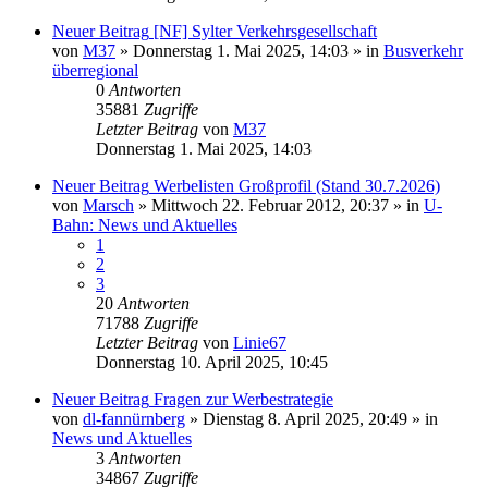
Neuer Beitrag
[NF] Sylter Verkehrsgesellschaft
von
M37
» Donnerstag 1. Mai 2025, 14:03 » in
Busverkehr
überregional
0
Antworten
35881
Zugriffe
Letzter Beitrag
von
M37
Donnerstag 1. Mai 2025, 14:03
Neuer Beitrag
Werbelisten Großprofil (Stand 30.7.2026)
von
Marsch
» Mittwoch 22. Februar 2012, 20:37 » in
U-
Bahn: News und Aktuelles
1
2
3
20
Antworten
71788
Zugriffe
Letzter Beitrag
von
Linie67
Donnerstag 10. April 2025, 10:45
Neuer Beitrag
Fragen zur Werbestrategie
von
dl-fannürnberg
» Dienstag 8. April 2025, 20:49 » in
News und Aktuelles
3
Antworten
34867
Zugriffe