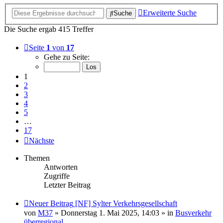
Erweiterte Suche
Suche
Die Suche ergab 415 Treffer
Seite
1
von
17
Gehe zu Seite:
1
2
3
4
5
…
17
Nächste
Themen
Antworten
Zugriffe
Letzter Beitrag
Neuer Beitrag
[NF] Sylter Verkehrsgesellschaft
von
M37
» Donnerstag 1. Mai 2025, 14:03 » in
Busverkehr
überregional