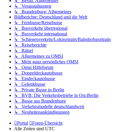
↳ Berlin: Allgemeines
↳ Veranstaltungen
↳ Brandenburg: Allgemeines
Bildberichte: Deutschland und die Welt
↳ Fernbusse/Reisebusse
↳ Busverkehr überregional
↳ Busverkehr international
↳ Schienenverkehr/Lokportraits/Bahnhofsportraits
↳ Reiseberichte
↳ Rätsel
↳ Allgemeines zu OMSI
↳ Mein ganz persönliches OMSI
↳ Omsi Hilfeforum
↳ Doppeldeckautobusse
↳ Eindeckautobusse
↳ Gelenkbusse
↳ Private Busse in Berlin
↳ BVB: Die Verkehrsbetriebe in Ost-Berlin
↳ Busse aus Brandenburg
↳ Verkehrsmodelle deutschlandweit
↳ Neuheitenankündigungen
Portal
Foren-Übersicht
Alle Zeiten sind
UTC