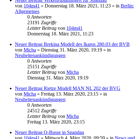
Neuer Beitrag
Verkehrsplanungen für Spandau
von
104m41
» Donnerstag 18. März 2021, 11:23 » in
Berlin:
Allgemeines
0
Antworten
23191
Zugriffe
Letzter Beitrag
von
104m41
Donnerstag 18. März 2021, 11:23
Neuer Beitrag
Brekina Modell des Ikarus 280.03 der BVB
von
Micha
» Dienstag 31. März 2020, 19:19 » in
Neuheitenankündigungen
0
Antworten
25151
Zugriffe
Letzter Beitrag
von
Micha
Dienstag 31. März 2020, 19:19
Neuer Beitrag
Rietze Modell MAN NL 202 der BVG
von
Micha
» Freitag 13. März 2020, 23:15 » in
Neuheitenankündigungen
0
Antworten
24512
Zugriffe
Letzter Beitrag
von
Micha
Freitag 13. März 2020, 23:15
Neuer Beitrag
O-Busse in Spandau
von
104m41
» Mittwoch 4. März 2020, 09:59 » in
News und