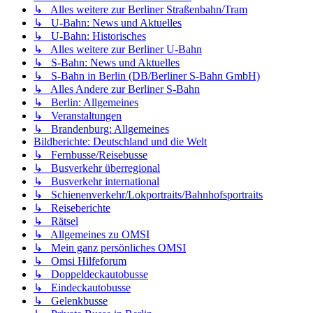
↳ Alles weitere zur Berliner Straßenbahn/Tram
↳ U-Bahn: News und Aktuelles
↳ U-Bahn: Historisches
↳ Alles weitere zur Berliner U-Bahn
↳ S-Bahn: News und Aktuelles
↳ S-Bahn in Berlin (DB/Berliner S-Bahn GmbH)
↳ Alles Andere zur Berliner S-Bahn
↳ Berlin: Allgemeines
↳ Veranstaltungen
↳ Brandenburg: Allgemeines
Bildberichte: Deutschland und die Welt
↳ Fernbusse/Reisebusse
↳ Busverkehr überregional
↳ Busverkehr international
↳ Schienenverkehr/Lokportraits/Bahnhofsportraits
↳ Reiseberichte
↳ Rätsel
↳ Allgemeines zu OMSI
↳ Mein ganz persönliches OMSI
↳ Omsi Hilfeforum
↳ Doppeldeckautobusse
↳ Eindeckautobusse
↳ Gelenkbusse