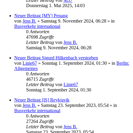
Letzter Beitrag
von
M37
Donnerstag 1. Mai 2025, 14:03
Neuer Beitrag
[MY] Penang
von
Jens B.
» Samstag 9. November 2024, 06:28 » in
Busverkehr international
0
Antworten
47698
Zugriffe
Letzter Beitrag
von
Jens B.
Samstag 9. November 2024, 06:28
Neuer Beitrag
Sigurd Hilkenbach verstorben
von
Linie67
» Sonntag 1. September 2024, 01:30 » in
Berlin:
Allgemeines
0
Antworten
46715
Zugriffe
Letzter Beitrag
von
Linie67
Sonntag 1. September 2024, 01:30
Neuer Beitrag
[IS] Reykjavik
von
Jens B.
» Samstag 23. September 2023, 05:54 » in
Busverkehr international
0
Antworten
27264
Zugriffe
Letzter Beitrag
von
Jens B.
Samstag 23. September 2023, 05:54