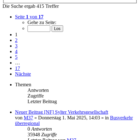
Die Suche ergab 415 Treffer
Seite
1
von
17
Gehe zu Seite:
1
2
3
4
5
…
17
Nächste
Themen
Antworten
Zugriffe
Letzter Beitrag
Neuer Beitrag
[NF] Sylter Verkehrsgesellschaft
von
M37
» Donnerstag 1. Mai 2025, 14:03 » in
Busverkehr
überregional
0
Antworten
35948
Zugriffe