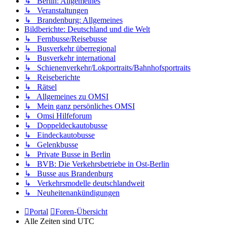
↳ Berlin: Allgemeines
↳ Veranstaltungen
↳ Brandenburg: Allgemeines
Bildberichte: Deutschland und die Welt
↳ Fernbusse/Reisebusse
↳ Busverkehr überregional
↳ Busverkehr international
↳ Schienenverkehr/Lokportraits/Bahnhofsportraits
↳ Reiseberichte
↳ Rätsel
↳ Allgemeines zu OMSI
↳ Mein ganz persönliches OMSI
↳ Omsi Hilfeforum
↳ Doppeldeckautobusse
↳ Eindeckautobusse
↳ Gelenkbusse
↳ Private Busse in Berlin
↳ BVB: Die Verkehrsbetriebe in Ost-Berlin
↳ Busse aus Brandenburg
↳ Verkehrsmodelle deutschlandweit
↳ Neuheitenankündigungen
Portal
Foren-Übersicht
Alle Zeiten sind
UTC