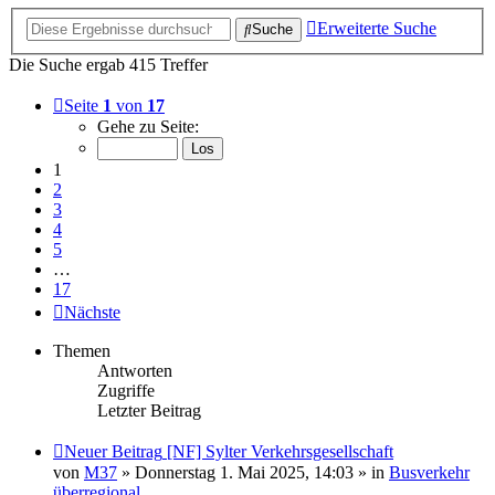
Erweiterte Suche
Suche
Die Suche ergab 415 Treffer
Seite
1
von
17
Gehe zu Seite:
1
2
3
4
5
…
17
Nächste
Themen
Antworten
Zugriffe
Letzter Beitrag
Neuer Beitrag
[NF] Sylter Verkehrsgesellschaft
von
M37
» Donnerstag 1. Mai 2025, 14:03 » in
Busverkehr
überregional