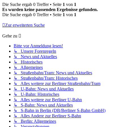
Die Suche ergab 0 Treffer • Seite
1
von
1
Es wurden keine passenden Ergebnisse gefunden.
Die Suche ergab 0 Treffer • Seite
1
von
1
Zur erweiterten Suche
Gehe zu
Bitte vor Anmeldung lesen!
↳ Unsere Forenregeln
↳ News und Aktuelles
↳ Historisches
↳ Allgemeines
↳ Straßenbahn/Tram: News und Aktuelles
↳ Straßenbahn/Tram: Historisches
↳ Alles weitere zur Berliner Straßenbahn/Tram
↳ U-Bahn: News und Aktuelles
↳ U-Bahn: Historisches
↳ Alles weitere zur Berliner U-Bahn
↳ S-Bahn: News und Aktuelles
↳ S-Bahn in Berlin (DB/Berliner S-Bahn GmbH)
↳ Alles Andere zur Berliner S-Bahn
↳ Berlin: Allgemeines
↳ Veranstaltungen