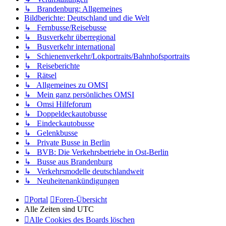
↳ Brandenburg: Allgemeines
Bildberichte: Deutschland und die Welt
↳ Fernbusse/Reisebusse
↳ Busverkehr überregional
↳ Busverkehr international
↳ Schienenverkehr/Lokportraits/Bahnhofsportraits
↳ Reiseberichte
↳ Rätsel
↳ Allgemeines zu OMSI
↳ Mein ganz persönliches OMSI
↳ Omsi Hilfeforum
↳ Doppeldeckautobusse
↳ Eindeckautobusse
↳ Gelenkbusse
↳ Private Busse in Berlin
↳ BVB: Die Verkehrsbetriebe in Ost-Berlin
↳ Busse aus Brandenburg
↳ Verkehrsmodelle deutschlandweit
↳ Neuheitenankündigungen
Portal
Foren-Übersicht
Alle Zeiten sind
UTC
Alle Cookies des Boards löschen