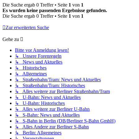
Die Suche ergab 0 Treffer • Seite
1
von
1
Es wurden keine passenden Ergebnisse gefunden.
Die Suche ergab 0 Treffer • Seite
1
von
1
Zur erweiterten Suche
Gehe zu
Bitte vor Anmeldung lesen!
↳ Unsere Forenregeln
↳ News und Aktuelles
↳ Historisches
↳ Allgemeines
↳ Straßenbahn/Tram: News und Aktuelles
↳ Straßenbahn/Tram: Historisches
↳ Alles weitere zur Berliner Straßenbahn/Tram
↳ U-Bahn: News und Aktuelles
↳ U-Bahn: Historisches
↳ Alles weitere zur Berliner U-Bahn
↳ S-Bahn: News und Aktuelles
↳ S-Bahn in Berlin (DB/Berliner S-Bahn GmbH)
↳ Alles Andere zur Berliner S-Bahn
↳ Berlin: Allgemeines
↳ Veranstaltungen