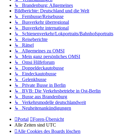
↳ Brandenburg: Allgemeines
Bildberichte: Deutschland und die Welt
↳ Fernbusse/Reisebusse
↳ Busverkehr überregional
↳ Busverkehr international
↳ Schienenverkehr/Lokportraits/Bahnhofsportraits
↳ Reiseberichte
↳ Rätsel
↳ Allgemeines zu OMSI
↳ Mein ganz persönliches OMSI
↳ Omsi Hilfeforum
↳ Doppeldeckautobusse
↳ Eindeckautobusse
↳ Gelenkbusse
↳ Private Busse in Berlin
↳ BVB: Die Verkehrsbetriebe in Ost-Berlin
↳ Busse aus Brandenburg
↳ Verkehrsmodelle deutschlandweit
↳ Neuheitenankündigungen
Portal
Foren-Übersicht
Alle Zeiten sind
UTC
Alle Cookies des Boards löschen