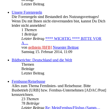
Letzter Beitrag
Unsere Forenregeln
Die Forenregeln sind Bestandteil des Nutzungsvertrages!
Wenn Du mit Ihnen nicht einverstanden bist, kannst Du Dich
leider nicht anmelden!
1
Themen
1
Beiträge
Letzter Beitrag
**** WICHTIG **** BITTE VOR
A…
von
gellstein [BFB]
Neuester Beitrag
Samstag 15. Februar 2014, 11:09
Bildberichte: Deutschland und die Welt
Themen
Beiträge
Letzter Beitrag
Fernbusse/Reisebusse
Alles zum Thema Fernlinien- und Reisebusse. Bitte
Busbetrieb [URB] bzw. Fernbus-Unternehmen [ADAC/Post]
kennzeichnen.
23
Themen
78
Beiträge
Letzter Beitrag
Re: MeinFernbus/Flixbus (Samm…