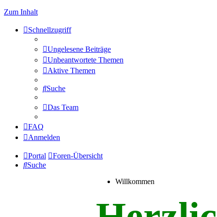
Zum Inhalt
Schnellzugriff
Ungelesene Beiträge
Unbeantwortete Themen
Aktive Themen
Suche
Das Team
FAQ
Anmelden
Portal
Foren-Übersicht
Suche
Willkommen
Herzli