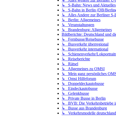
↳ Alles weitere zur Berliner U
↳ S-Bahn: News und Aktuelles
↳ S-Bahn in Berlin (DB/Berli
↳ Alles Andere zur Berliner S-
↳ Berlin: Allgemeines
↳ Veranstaltungen
↳ Brandenburg: Allgemeines
Bildberichte: Deutschland und di
↳ Fernbusse/Reisebusse
↳ Busverkehr überregional
↳ Busverkehr international
↳ Schienenverkehr/Lokportraits
↳ Reiseberichte
↳ Rätsel
↳ Allgemeines zu OMSI
↳ Mein ganz persönliches OM
↳ Omsi Hilfeforum
↳ Doppeldeckautobusse
↳ Eindeckautobusse
↳ Gelenkbusse
↳ Private Busse in Berlin
↳ BVB: Die Verkehrsbetriebe in
↳ Busse aus Brandenburg
↳ Verkehrsmodelle deutschland