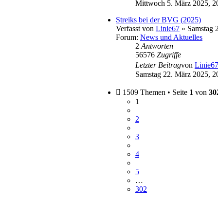
Mittwoch 5. März 2025, 2
Streiks bei der BVG (2025)
Verfasst von
Linie67
» Samstag 2
Forum:
News und Aktuelles
2
Antworten
56576
Zugriffe
Letzter Beitrag
von
Linie6
Samstag 22. März 2025, 2
1509 Themen • Seite
1
von
30
1
2
3
4
5
…
302