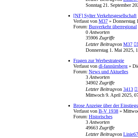
Sonntag 21. September 20
[NF] Sylter Verkehrsgesellschaft
Verfasst von
M37
» Donnerstag 1
Forum:
Busverkehr überregional
0
Antworten
35906
Zugriffe
Letzter Beitrag
von
M37
Donnerstag 1. Mai 2025, 
Fragen zur Werbestrategie
Verfasst von
dl-fannürnberg
» Die
Forum:
News und Aktuelles
3
Antworten
34902
Zugriffe
Letzter Beitrag
von
3413
Mittwoch 9. April 2025, 0
Brose Anzeige über der Einstiegs
Verfasst von
B-V 1938
» Mittwoc
Forum:
Historisches
3
Antworten
49663
Zugriffe
Letzter Beitrag
von
Linie6