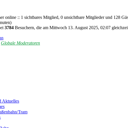
r online :: 1 sichtbares Mitglied, 0 unsichtbare Mitglieder und 128 Gäs
inuten)
bei
3784
Besuchern, die am Mittwoch 13. August 2025, 02:07 gleichzeit
nn
,
Globale Moderatoren
 Aktuelles
hes
traßenbahn/Tram
s