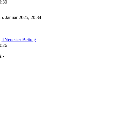
0:30
5. Januar 2025, 20:34
7
Neuester Beitrag
0:26
2
•