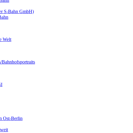
-Bahn
ner S-Bahn GmbH)
Bahn
e Welt
/Bahnhofsportraits
SI
 Ost-Berlin
weit