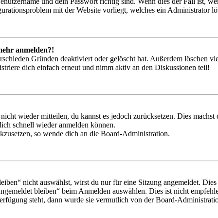
Benutzername und dein Passwort richtig sind. Wenn dies der Fall ist, w
igurationsproblem mit der Website vorliegt, welches ein Administrator l
t mehr anmelden?!
rschieden Gründen deaktiviert oder gelöscht hat. Außerdem löschen vie
triere dich einfach erneut und nimm aktiv an den Diskussionen teil!
 nicht wieder mitteilen, du kannst es jedoch zurücksetzen. Dies machs
 dich schnell wieder anmelden können.
ückzusetzen, so wende dich an die Board-Administration.
en“ nicht auswählst, wirst du nur für eine Sitzung angemeldet. Dies
Angemeldet bleiben“ beim Anmelden auswählen. Dies ist nicht empfehle
Verfügung steht, dann wurde sie vermutlich von der Board-Administratio