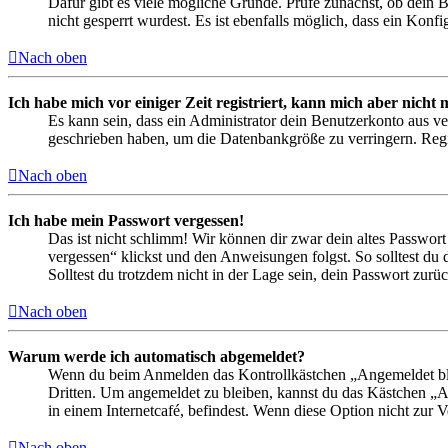
Dafür gibt es viele mögliche Gründe. Prüfe zunächst, ob dein 
nicht gesperrt wurdest. Es ist ebenfalls möglich, dass ein Konf
Nach oben
Ich habe mich vor einiger Zeit registriert, kann mich aber nich
Es kann sein, dass ein Administrator dein Benutzerkonto aus ve
geschrieben haben, um die Datenbankgröße zu verringern. Regis
Nach oben
Ich habe mein Passwort vergessen!
Das ist nicht schlimm! Wir können dir zwar dein altes Passwort
vergessen“ klickst und den Anweisungen folgst. So solltest du
Solltest du trotzdem nicht in der Lage sein, dein Passwort zur
Nach oben
Warum werde ich automatisch abgemeldet?
Wenn du beim Anmelden das Kontrollkästchen „Angemeldet bleib
Dritten. Um angemeldet zu bleiben, kannst du das Kästchen „
in einem Internetcafé, befindest. Wenn diese Option nicht zur 
Nach oben