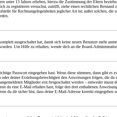
ern unter 13 Jahren erheben, hierzu die Zustimmung der Eltern bezieh
dich zu registrieren versuchst, zutrifft, ziehe einen rechtlichen Beista
stelle für Rechtsangelegenheiten jeglicher Art ist; außer solchen, die
erden.
 komplett ausgeschaltet hat, damit sich keine neuen Benutzer mehr anm
 wurden. Um Hilfe zu erhalten, wende dich an die Board-Administratio
richtige Passwort eingegeben hast. Wenn diese stimmen, dann gibt es
ern oder deiner Erziehungsberechtigten den Anweisungen folgen, die du e
 angemeldeten Mitglieder erst freigeschaltet werden – entweder musst du
. Wenn du eine E-Mail erhalten hast, folge den dort enthaltenen Anweis
nn du dir sicher bist, dass deine E-Mail-Adresse korrekt eingegeben w