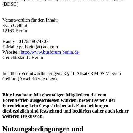
(BDSG)
Verantwortlich für den Inhalt:
Sven Gellfart
12169 Berlin
Handy : 0176/48074807
E-Mail : gellstein (at) aol.com
Website :
http://www.busforum-berlin.de
Gerichtsstand : Berlin
Inhaltlich Verantwortlicher gemäß § 10 Absatz 3 MDStV: Sven
Gellfart (Anschrift wie oben).
Bitte beachten: Mit ehemaligen Mitgliedern die vom
Forenbetrieb ausgeschlossen wurden, besteht seitens der
Forenleitung kein Gesprächsbedarf. Entscheidungen
diesbezüglich sind feststehend und bedürfen daher auch keiner
weiteren Diskussion.
Nutzungsbedingungen und