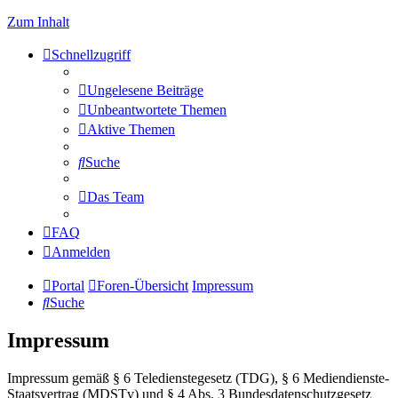
Zum Inhalt
Schnellzugriff
Ungelesene Beiträge
Unbeantwortete Themen
Aktive Themen
Suche
Das Team
FAQ
Anmelden
Portal
Foren-Übersicht
Impressum
Suche
Impressum
Impressum gemäß § 6 Teledienstegesetz (TDG), § 6 Mediendienste-
Staatsvertrag (MDSTv) und § 4 Abs. 3 Bundesdatenschutzgesetz